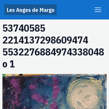
Les Anges de Margo
53740585
2214137298609474
5532276884974338048
o 1