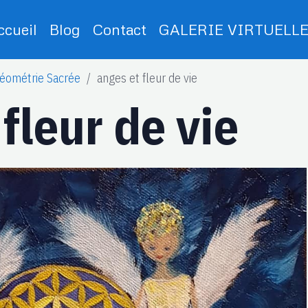
ccueil
Blog
Contact
GALERIE VIRTUELL
éométrie Sacrée
anges et fleur de vie
fleur de vie