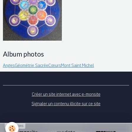
Album photos
Anges
Géométrie Sacrée
Cœurs
Mont Saint Michel
Créer un site internet avec e-monsite
Signaler un contenu illicite sur ce site
SPONSORS
Gestion des cookies